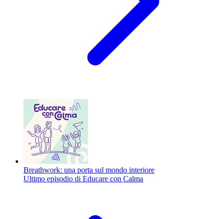
Breathwork: una porta sul mondo interiore
Ultimo episodio di Educare con Calma